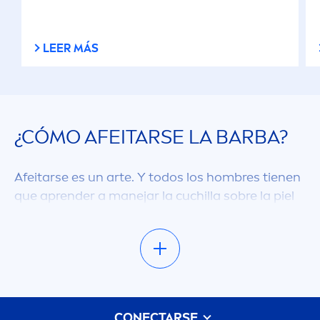
LEER MÁS
¿CÓMO AFEITARSE LA BARBA?
Afeitarse es un arte. Y todos los hombres tienen
que aprender a manejar la cuchilla sobre la piel
de la cara como hace un pintor con su pincel
sobre el lienzo. No es lo mismo rasurarse la
barba apurado, que hacerlo con dedicación y
conocimiento: si pasas la cuchilla por la
mandíbula así nomás, probable
men
te te cortes
o irrites. Aprendé a cómo afeitarte la barba.
CONECTARSE