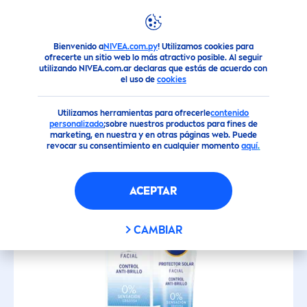
FILTROS
Bienvenido a
NIVEA.com.py
! Utilizamos cookies para
Productos
Nuestra Gama de Cuidado Solar
ofrecerte un sitio web lo más atractivo posible. Al seguir
TIPO DE PIEL
utilizando NIVEA.com.ar declaras que estás de acuerdo con
el uso de
cookies
Todos
Protect
ores Solares en Crema
Piel Niños
Utilizamos herramientas para ofrecerle
contenido
personalizado
;sobre nuestros productos para fines de
marketing, en nuestra y en otras páginas web. Puede
FILTRO
CLASIFICAR
Piel Normal
revocar su consentimiento en cualquier momento
aquí
.
Todo tipo de piel
ACEPTAR
PROPIEDADES
CAMBIAR
Anti-Edad