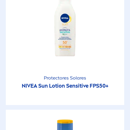
Protect
ores Solares
NIVEA
Sun
Lotion
Sensitive
FPS50+