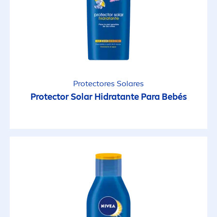
15
30
50
Protect
ores Solares
Protect
or Solar Hidratante Para Bebés
50+
6
FILTROS SELECCIONADOS