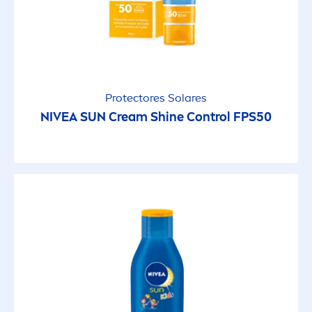
Humectante
Protección Solar
Rápida Absorción
Protect
ores Solares
NIVEA
SUN
Cream
Shine
Control FPS50
Refrescante
Sin alcohol
Sin colores artificiales
Sin Perfume
Waterproof