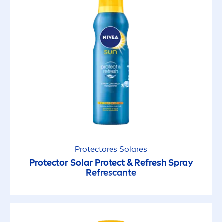
Protect
ores Solares
Protect
or Solar
Protect
& Re
fresh
Spray
Refrescante