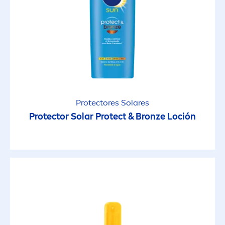
Protect
ores Solares
Protect
or Solar
Protect
&
Bronze
Loción