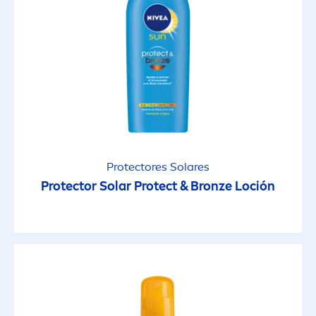
Protect
ores Solares
Protect
or Solar
Protect
&
Bronze
Loción