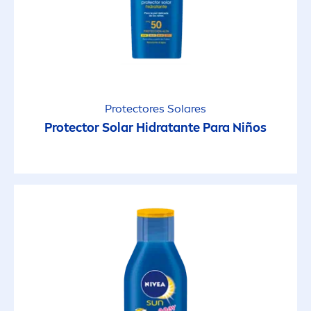
GAMA DE PRODUCTOS
Deep Tan
Protect & Bronze
Protect
ores Solares
Protect
or Solar Hidratante Para Niños
Protect & Moisture
Protect & Refresh
Protect & Sensitive
Sun Kids
FACTOR DE PROTECCIÓN SOLAR