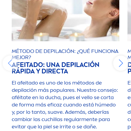
MÉTODO DE DEPILACIÓN: ¿QUÉ FUNCIONA
M
MEJOR?
M
AFEITADO: UNA DEPILACIÓN
RÁPIDA Y DIRECTA
El afeitado es uno de los métodos de
E
depilación más populares. Nuestro consejo:
d
aféitate en la ducha, pues el vello se corta
e
de forma más eficaz cuando está húmedo
c
y, por lo tanto, suave. Además, deberías
d
cambiar las cuchillas regular
men
te para
c
evitar que la piel se irrite o se dañe.
p