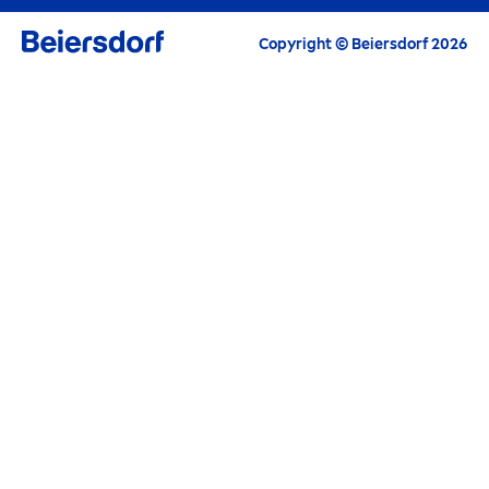
Historia de
NIVEA
carrera
Copyright © Beiersdorf 2026
Cómo
NIVEA
Cuida del Planeta
Contacto