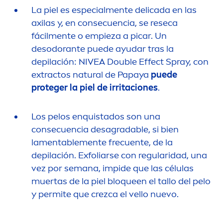
La piel es especial
men
te delicada en las
axilas y, en consecuencia, se reseca
fácil
men
te o empieza a picar. Un
desodorante puede ayudar tras la
depilación:
NIVEA
Double Effect Spray, con
extractos
natural
de Papaya
puede
proteger la piel de irritaciones
.
Los pelos enquistados son una
consecuencia desagradable, si bien
la
men
table
men
te frecuente, de la
depilación. Exfoliarse con regularidad, una
vez por semana, impide que las células
muertas de la piel bloqueen el tallo del pelo
y permite que crezca el vello nuevo.