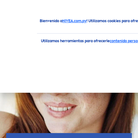
Bienvenido a
NIVEA.com.py
! Utilizamos cookies para ofr
Consejos para el Cuidado de la Piel
Piel Bonita
De Suave 
Utilizamos herramientas para ofrecerle
contenido perso