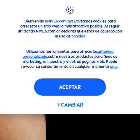
FILTROS
Bienvenido a
NIVEA.com.py
! Utilizamos cookies para
Productos
Todo Para tu Rostro
Cuidado Labial
ofrecerte un sitio web lo más atractivo posible. Al seguir
TIPO DE PIEL
utilizando NIVEA.com.ar declaras que estás de acuerdo con
el uso de
cookies
Piel Seca
Utilizamos herramientas para ofrecerle
contenido
personalizado
;sobre nuestros productos para fines de
marketing, en nuestra y en otras páginas web. Puede
Todo tipo de piel
revocar su consentimiento en cualquier momento
aquí
.
ACEPTAR
FILTROS SELECCIONADOS
CAMBIAR