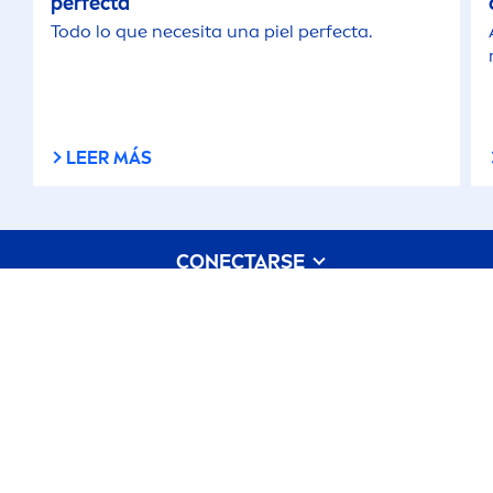
perfecta
Todo lo que necesita una piel perfecta.
LEER MÁS
CONECTARSE
ESTÉ INFORMADO: MANTÉNGASE AL DÍA
Condiciones de Uso
Politica de Privacidad
Aviso Legal
¿CÓMO PODEMOS AYUDARLE? MÁS SOBRE