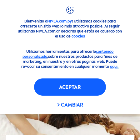
Bienvenido a
NIVEA.com.py
! Utilizamos cookies para
Consejos para el Cuidado de la Piel
Piel Bonita
Di Adiós a
ofrecerte un sitio web lo más atractivo posible. Al seguir
utilizando NIVEA.com.ar declaras que estás de acuerdo con
el uso de
cookies
Utilizamos herramientas para ofrecerle
contenido
personalizado
;sobre nuestros productos para fines de
marketing, en nuestra y en otras páginas web. Puede
revocar su consentimiento en cualquier momento
aquí
.
ACEPTAR
CAMBIAR