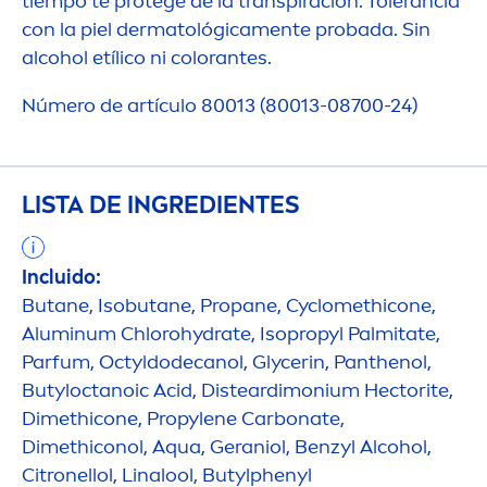
tiempo te protege de la transpiración. Tolerancia
con la piel dermatológica
men
te probada. Sin
alcohol etílico ni
color
antes.
Número de artículo 80013 (80013-08700-24)
LISTA DE INGREDIENTES
Incluido:
Butane, Isobutane, Propane, Cyclomethicone,
Aluminum Chloro
hydra
te, Isopropyl Palmitate,
Parfum, Octyldodecanol, Glycerin, Panthenol,
Butyloctanoic Acid, Disteardimonium Hectorite,
Dimethicone, Propylene Carbonate,
Dimethiconol,
Aqua
, Geraniol, Benzyl Alcohol,
Citronellol, Linalool, Butylphenyl