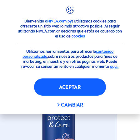
Bienvenido a
NIVEA.com.py
! Utilizamos cookies para
Productos
Todo Para tu Cuerpo
Desodorantes: Protecció
ofrecerte un sitio web lo más atractivo posible. Al seguir
utilizando NIVEA.com.ar declaras que estás de acuerdo con
DESODORANTE
PROTECT
&
el uso de
cookies
CARE
- AEROSOL
Utilizamos herramientas para ofrecerle
contenido
personalizado
;sobre nuestros productos para fines de
marketing, en nuestra y en otras páginas web. Puede
revocar su consentimiento en cualquier momento
aquí
.
ACEPTAR
CAMBIAR