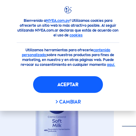
Bienvenido a
NIVEA.com.py
! Utilizamos cookies para
Productos
Todo Para tu Cuerpo
Cremas Corporales
Cr
ofrecerte un sitio web lo más atractivo posible. Al seguir
utilizando NIVEA.com.ar declaras que estás de acuerdo con
CREMA CORPORAL SOFT MILK
el uso de
cookies
400 ML
Utilizamos herramientas para ofrecerle
contenido
personalizado
;sobre nuestros productos para fines de
marketing, en nuestra y en otras páginas web. Puede
revocar su consentimiento en cualquier momento
aquí
.
ACEPTAR
CAMBIAR