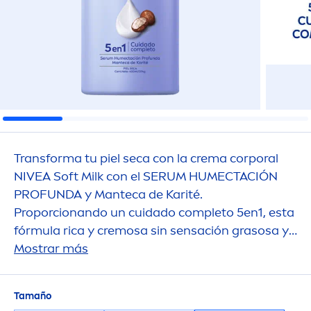
Transforma tu piel seca con la crema corporal
NIVEA
Soft Milk con el SERUM HUMECTACIÓN
PROFUNDA y Manteca de Karité.
Proporcionando un cuidado completo 5en1, esta
fórmula rica y cremosa sin sensación grasosa y
proporciona 48 horas de humectación profunda,
Mostrar más
protección contra la resequedad, sensación de
suavidad y una piel visible
men
te más saludable.
Tamaño