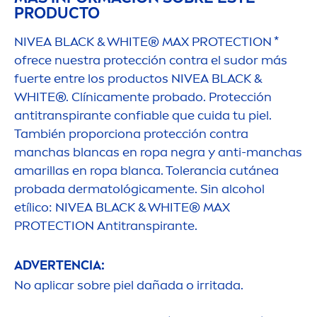
PRODUCTO
NIVEA
BLACK
&
WHITE
® MAX
PROTECT
ION *
ofrece nuestra protección contra el sudor más
fuerte entre los productos
NIVEA
BLACK
&
WHITE
®. Clínica
men
te probado. Protección
antitranspirante confiable que cuida tu piel.
También proporciona protección contra
manchas blancas en ropa negra y anti-manchas
amarillas en ropa blanca. Tolerancia cutánea
probada dermatológica
men
te. Sin alcohol
etílico:
NIVEA
BLACK
&
WHITE
® MAX
PROTECT
ION Antitranspirante.
ADVERTENCIA:
No aplicar sobre piel dañada o irritada.