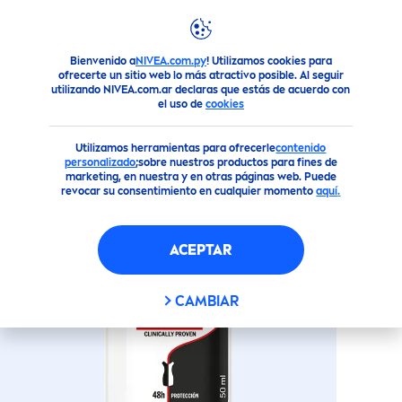
Bienvenido a
NIVEA.com.py
! Utilizamos cookies para
Productos
Todo Para tu Cuerpo
Desodorantes: Protecció
ofrecerte un sitio web lo más atractivo posible. Al seguir
utilizando NIVEA.com.ar declaras que estás de acuerdo con
ANTITRANSPIRANTE
BLACK
&
el uso de
cookies
WHITE
MÁXIMA PROTECCIÓN
ROLL ON
Utilizamos herramientas para ofrecerle
contenido
personalizado
;sobre nuestros productos para fines de
marketing, en nuestra y en otras páginas web. Puede
revocar su consentimiento en cualquier momento
aquí
.
ACEPTAR
CAMBIAR