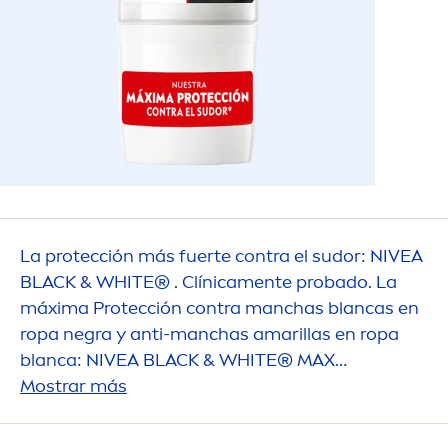
La protección más fuerte contra el sudor:
NIVEA
BLACK
&
WHITE
® . Clínica
men
te probado. La
máxima Protección contra manchas blancas en
ropa negra y anti-manchas amarillas en ropa
blanca:
NIVEA
BLACK
&
WHITE
® MAX
PROTECT
Mostrar más
ION