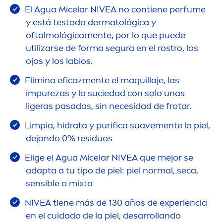
El Agua Micelar
NIVEA
no contiene perfume
y está testada dermatológica y
oftalmológica
men
te, por lo que puede
utilizarse de forma segura en el rostro, los
ojos y los labios.
Elimina eficaz
men
te el maquillaje, las
im
pure
zas y la suciedad con solo unas
ligeras pasadas, sin necesidad de frotar.
Limpia, hidrata y purifica suave
men
te la piel,
dejando 0% residuos
Elige el Agua Micelar
NIVEA
que mejor se
adapta a tu tipo de piel: piel normal, seca,
sensible o mixta
NIVEA
tiene más de 130 años de experiencia
en el cuidado de la piel, desarrollando