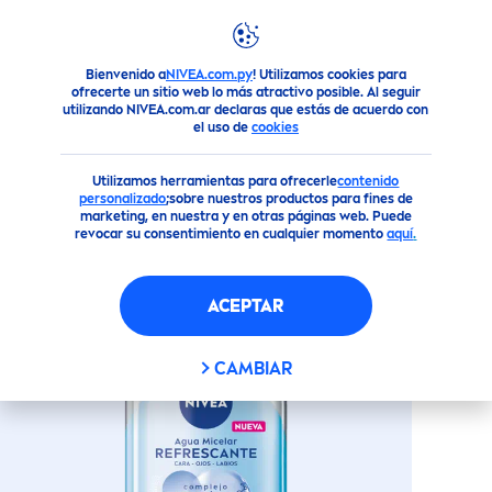
Bienvenido a
NIVEA.com.py
! Utilizamos cookies para
Productos
Todo Para tu Rostro
Limpieza Facial
Agua M
ofrecerte un sitio web lo más atractivo posible. Al seguir
utilizando NIVEA.com.ar declaras que estás de acuerdo con
AGUA MICELAR REFRESCANTE
el uso de
cookies
CON COMPLEJO DE
AMINOÁCIDOS +
VITAMIN
A E
Utilizamos herramientas para ofrecerle
contenido
personalizado
;sobre nuestros productos para fines de
marketing, en nuestra y en otras páginas web. Puede
revocar su consentimiento en cualquier momento
aquí
.
ACEPTAR
CAMBIAR