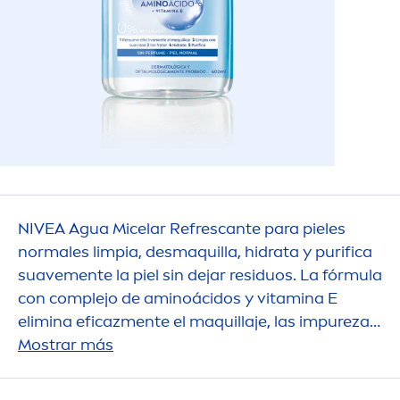
NIVEA
Agua Micelar Refrescante para pieles
normales limpia, desmaquilla, hidrata y purifica
suave
men
te la piel sin dejar residuos. La fórmula
con complejo de aminoácidos y
vitamin
a E
elimina eficaz
men
te el maquillaje, las im
pure
zas
y la suciedad con solo unas ligeras pasadas, sin
Mostrar más
necesidad de frotar.