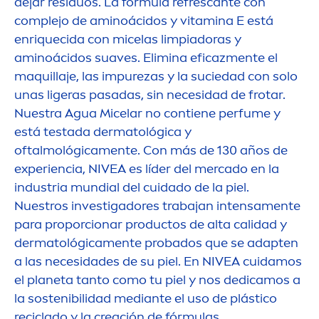
dejar residuos. La fórmula refrescante con
complejo de aminoácidos y
vitamin
a E está
enriquecida con micelas limpiadoras y
aminoácidos suaves. Elimina eficaz
men
te el
maquillaje, las im
pure
zas y la suciedad con solo
unas ligeras pasadas, sin necesidad de frotar.
Nuestra Agua Micelar no contiene perfume y
está testada dermatológica y
oftalmológica
men
te. Con más de 130 años de
experiencia,
NIVEA
es líder del mercado en la
industria mundial del cuidado de la piel.
Nuestros investigadores trabajan intensa
men
te
para proporcionar productos de alta calidad y
dermatológica
men
te probados que se adapten
a las necesidades de su piel. En
NIVEA
cuidamos
el planeta tanto como tu piel y nos dedicamos a
la sostenibilidad mediante el uso de plástico
reciclado y la creación de fórmulas