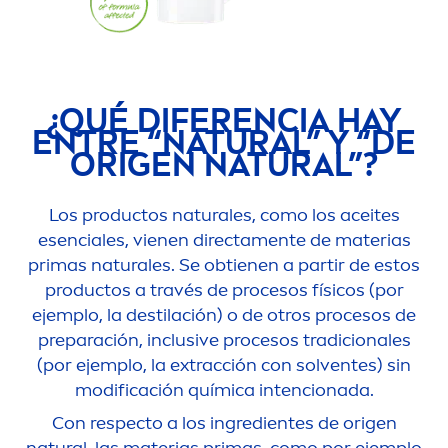
¿QUÉ DIFERENCIA HAY
ENTRE “
NATURAL
” Y “DE
ORIGEN
NATURAL
”?
Los productos
natural
es, como los aceites
esenciales, vienen directa
men
te de materias
primas
natural
es. Se obtienen a partir de estos
productos a través de procesos físicos (por
ejemplo, la destilación) o de otros procesos de
preparación, inclusive procesos tradicionales
(por ejemplo, la extracción con solventes) sin
modificación química intencionada.
Con respecto a los ingredientes de origen
natural
, las materias primas, como por ejemplo