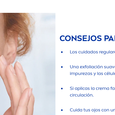
CONSEJOS PA
Los cuidados regulare
Una exfoliación suav
im
pure
zas y las célu
Si aplicas la crema f
circulación.
Cuida tus ojos con u