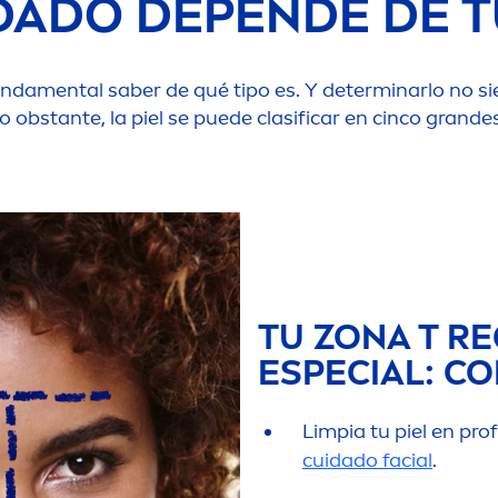
DADO DEPENDE DE TU
unda
men
tal saber de qué tipo es. Y determinarlo no si
bstante, la piel se puede clasificar en cinco grandes 
TU ZONA T R
ESPECIAL: CO
Limpia tu piel en pro
cuidado facial
.