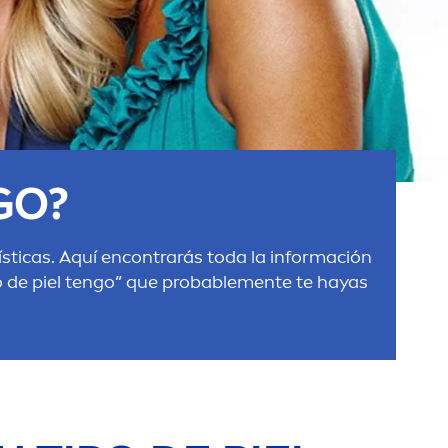
GO?
rísticas. Aquí encontrarás toda la información
o de piel tengo” que probable
men
te te hayas