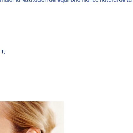
imular la restitución del equilibrio hídrico
natural
de tu 
 T;