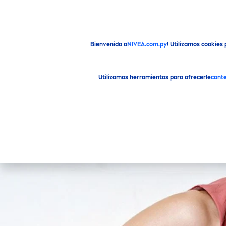
PRODUCTOS
CONSEJOS
Consejos para el Cuidado de la Piel
Piel Bonita
¿Qué
Bienvenido a
NIVEA.com.py
! Utilizamos cookies
Utilizamos herramientas para ofrecerle
conte