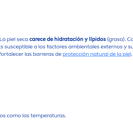
La piel seca
care
ce de hidratación y lípidos
(grasa). C
Es susceptible a los factores ambientales externos y su
 fortalecer las barreras de
protección
natural
de la piel
.
nos como las temperaturas.