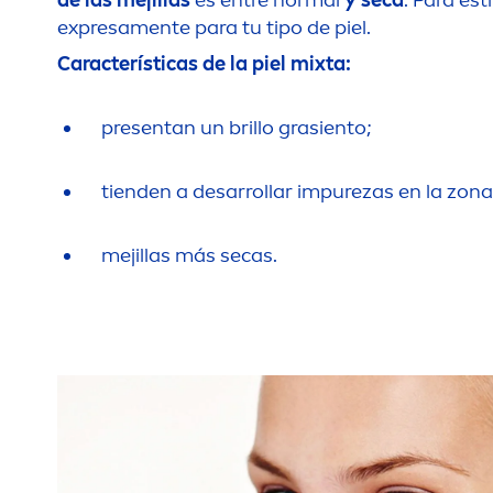
de las mejillas
es entre normal
y seca
. Para est
expresa
men
te para tu tipo de piel.
Características de la piel mixta:
presentan un brillo grasiento;
tienden a desarrollar im
pure
zas en la zona
mejillas más secas.