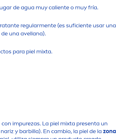
 lugar de agua muy caliente o muy fría.
ratante regular
men
te (es suficiente usar una
de una avellana).
ctos para piel mixta.
o con im
pure
zas. La piel mixta presenta un
nariz y barbilla). En cambio, la piel de la
zona