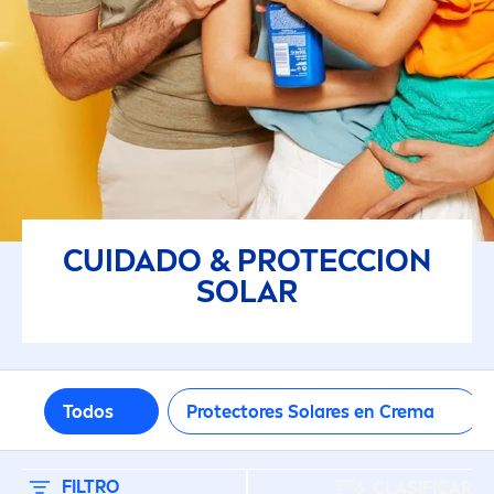
Perfume
FACTOR DE PROTECCIÓN SOLAR
15
30
CUIDADO & PROTECCION
50
SOLAR
50+
6
Todos
Protect
ores Solares en Crema
FILTROS SELECCIONADOS
FILTRO
CLASIFICAR