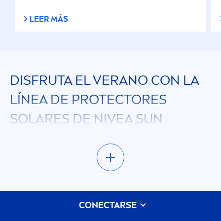
LEER MÁS
DISFRUTA EL VERANO CON LA
LÍNEA DE
PROTECT
ORES
SOLARES DE
NIVEA
SUN
Cuando hablamos del verano, a todos nos
gustaría pasarla bien bajo el sol. En este sitio
descubrirás la línea completa de productos
solares que tenemos para vos. Si estás
buscando protegerte de los dañinos rayos UV,
CONECTARSE
tratar la piel sensible o potenciar ese lindo