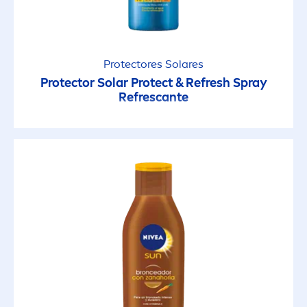
Protect
ores Solares
Protect
or Solar
Protect
& Re
fresh
Spray
Refrescante