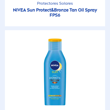
Protect
ores Solares
NIVEA
Sun
Protect
&
Bronze
Tan Oil Spray
FPS6