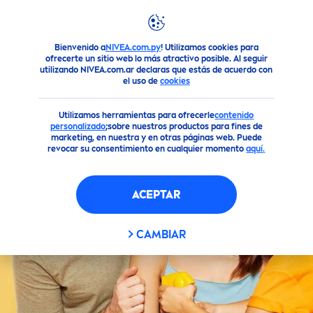
FILTROS
Bienvenido a
NIVEA.com.py
! Utilizamos cookies para
Productos
Nuestra Gama de Cuidado Solar
Cuidado
ofrecerte un sitio web lo más atractivo posible. Al seguir
TIPO DE PIEL
utilizando NIVEA.com.ar declaras que estás de acuerdo con
el uso de
cookies
Piel Niños
Utilizamos herramientas para ofrecerle
contenido
personalizado
;sobre nuestros productos para fines de
marketing, en nuestra y en otras páginas web. Puede
Piel Normal
revocar su consentimiento en cualquier momento
aquí
.
Todo tipo de piel
ACEPTAR
NO INGREDIENTES
CAMBIAR
Colorantes