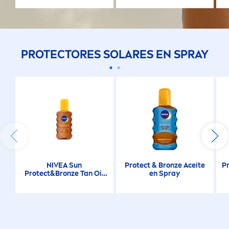
PROTECT
ORES SOLARES EN SPRAY
NIVEA
Sun
Protect
&
Bronze
Aceite
P
Protect
&
Bronze
Tan Oil
en Spray
Spray FPS6