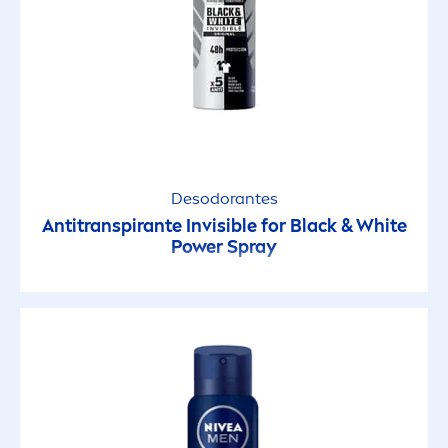
shower freshness
Silver Protect
Stress Protect
Sun Kids
Desodorantes
Antitranspirante Invisible for
Black
&
White
PROPIEDADES
Power Spray
Aclarante
Anti-Edad
Antigrasa