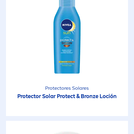
Piel Mixta
Piel Niños
Piel Normal
Piel Opaca y Cansada
Piel Seca
Protect
ores Solares
Protect
or Solar
Protect
&
Bronze
Loción
Piel Sensible
Todo tipo de piel
FACTOR DE PROTECCIÓN SOLAR