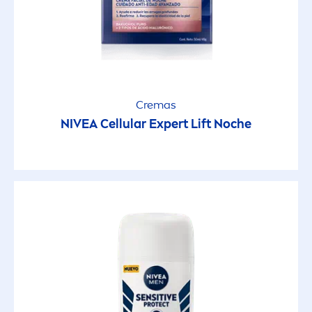
Esenciales
Extra Care
Cremas
Fresh
NIVEA
Cellular
Expert Lift Noche
Hidratación Express
Intimo
Invisible Black & White
Lip Butter