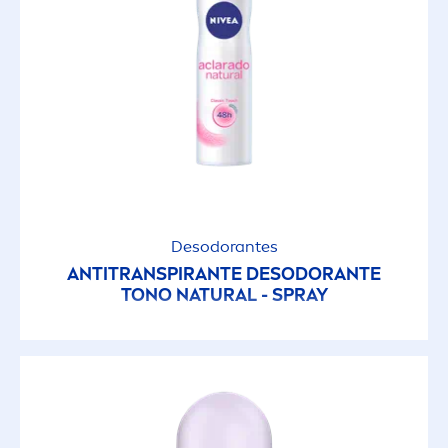
Rápida Absorción
Refrescante
Reparador
Sin alcohol
Desodorantes
Sin colores artificiales
ANTITRANSPIRANTE DESODORANTE
TONO
NATURAL
- SPRAY
Sin Parabenos
Sin Perfume
Sin Preservantes