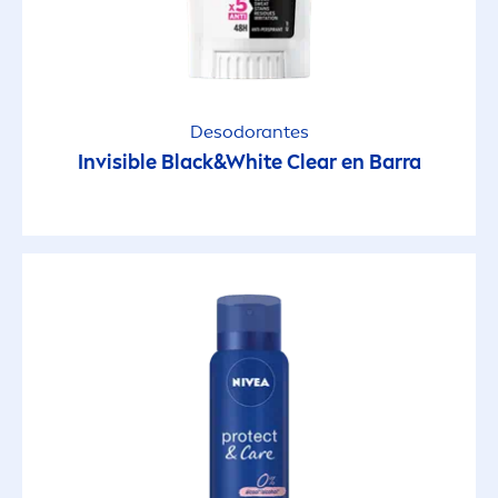
Spray
Spray
Toallitas desmaquillantes
Desodorantes
Invisible
Black
&
White
Clear en Barra
GAMA DE PRODUCTOS
Aclarado Natural
Bajo la Ducha
Color Care & Protect
Crema Corporal