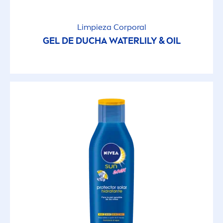
Labios
Limpieza Corporal
GEL DE DUCHA WATERLILY & OIL
Limpieza
Limpieza Corporal
Protectores Solares
GRUPO
After Shave
Anti-Edad
Barra