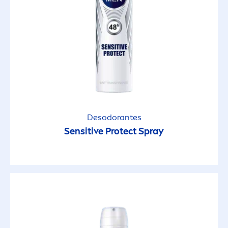
Glossy
Humectante
Limpieza
Nutritivo
Desodorantes
Sensitive
Protect
Spray
Piel Equilibrada
Protección Solar
Protección Solar Invisible