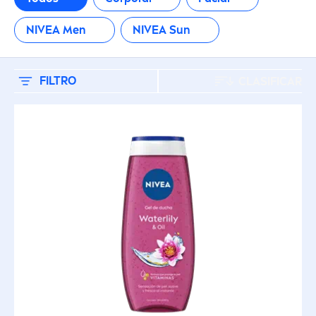
Afeitado
NIVEA
Men
NIVEA
Sun
Cremas
FILTRO
CLASIFICAR
Cremas Corporales
Cremas Faciales
Desodorantes
Desodorantes
Eye Care
Intimo