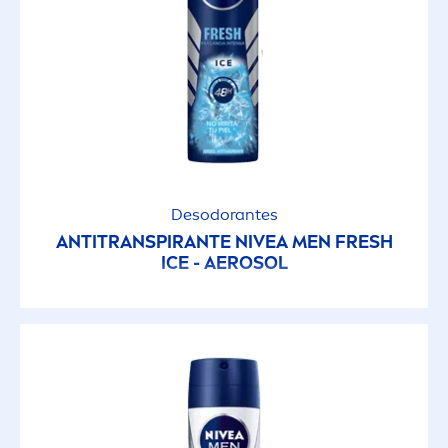
Aroma NIVEA
Cuidado
Cuidado
Cuidado Antitranspirante
Desodorantes
ANTITRANSPIRANTE
NIVEA
MEN
FRESH
ICE - AEROSOL
Cuidado Intensivo
Desodorantes
Energizante
Firmeza