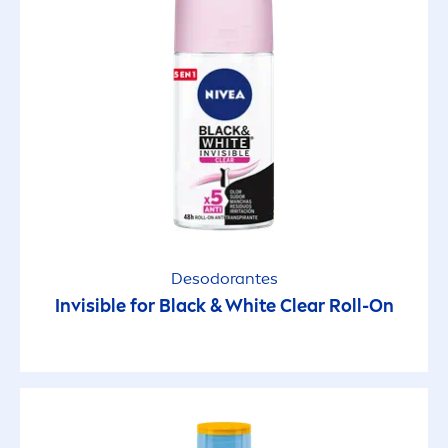
Conservantes
Jabón
Parabenos
Perfume
Silicona
Desodorantes
TIPO DE PIEL
Invisible for
Black
&
White
Clear Roll-On
Piel Extra Seca
Piel Madura