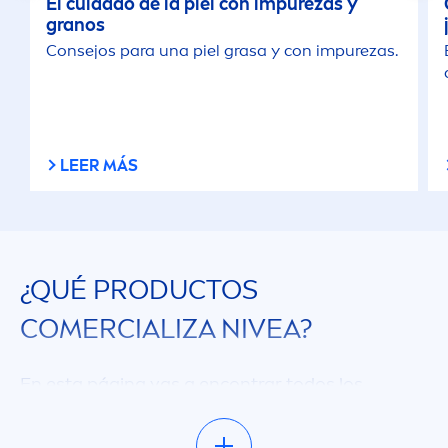
El cuidado de la piel con im
pure
zas y
granos
Consejos para una piel grasa y con im
pure
zas.
LEER MÁS
¿QUÉ PRODUCTOS
COMERCIALIZA
NIVEA
?
En esta página vas a encontrar todos los
productos de
NIVEA
. Utilizá las categorías para
filtrar el resultado según tus necesidades y