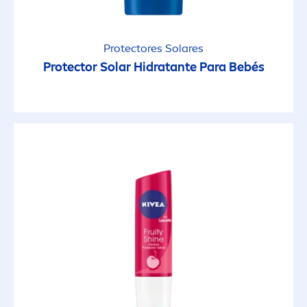
Barra
Protect
ores Solares
Protect
or Solar Hidratante Para Bebés
Crema de Afeitar
Cremas
Cremas Bajo la Ducha
Cremas de Día
Cremas de Noche
Cremas Multipropósito