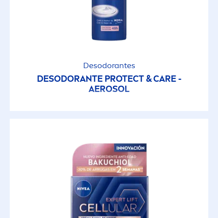
Cremas Multriproposito
Creme Care
Desodorantes
Creme Soft
DESODORANTE
PROTECT
&
CARE
-
AEROSOL
Deep Tan
Double Effect
Dry Comfort
Dry Comfort
Dry Impact