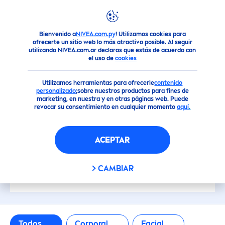
FILTROS
Bienvenido a
NIVEA.com.py
! Utilizamos cookies para
Productos
ofrecerte un sitio web lo más atractivo posible. Al seguir
CATEGORÍA PRINCIPAL
utilizando NIVEA.com.ar declaras que estás de acuerdo con
el uso de
cookies
Corporal
Utilizamos herramientas para ofrecerle
contenido
personalizado
;sobre nuestros productos para fines de
marketing, en nuestra y en otras páginas web. Puede
Facial
revocar su consentimiento en cualquier momento
aquí
.
NIVEA Men
TODOS NUESTROS
ACEPTAR
PRODUCTOS & CREMAS
NIVEA Sun
NIVEA
CAMBIAR
TIPO DE PRODUCTO
Todos
Corporal
Facial