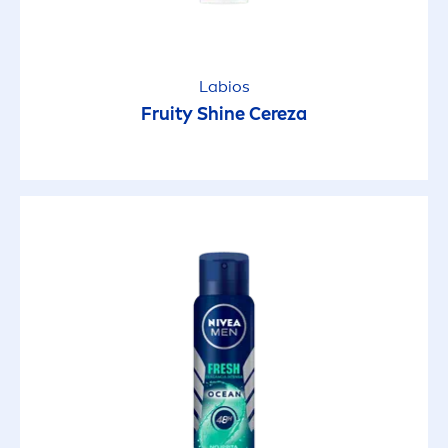
Cremas y Lociones
Desmaquillante de Ojos
Labios
Fruity
Shine
Cereza
Espuma de Afeitar
Geles de Ducha
Geles y Leches
Jabones
Máscaras y Exfoliantes
Protector Labial