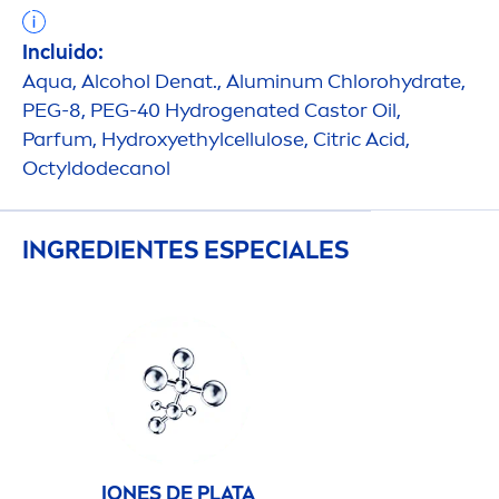
Incluido:
Aqua
, Alcohol Denat., Aluminum Chloro
hydra
te,
PEG-8, PEG-40
Hydro
genated Castor Oil,
Parfum,
Hydro
xyethylcellulose, Citric Acid,
Octyldodecanol
INGREDIENTES ESPECIALES
IONES DE PLATA