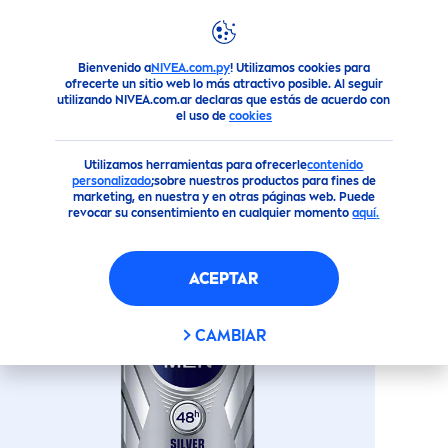
Bienvenido a
NIVEA.com.py
! Utilizamos cookies para
Productos
Todo Para el Hombre
Desodorantes
Roll O
ofrecerte un sitio web lo más atractivo posible. Al seguir
utilizando NIVEA.com.ar declaras que estás de acuerdo con
SILVER
PROTECT
ROLL-ON
el uso de
cookies
Utilizamos herramientas para ofrecerle
contenido
personalizado
;sobre nuestros productos para fines de
marketing, en nuestra y en otras páginas web. Puede
revocar su consentimiento en cualquier momento
aquí
.
ACEPTAR
CAMBIAR